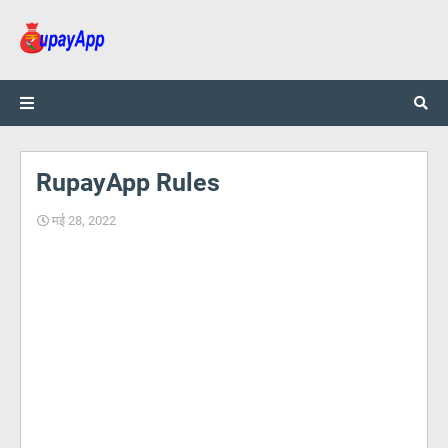
RupayApp Rules
मई 28, 2022