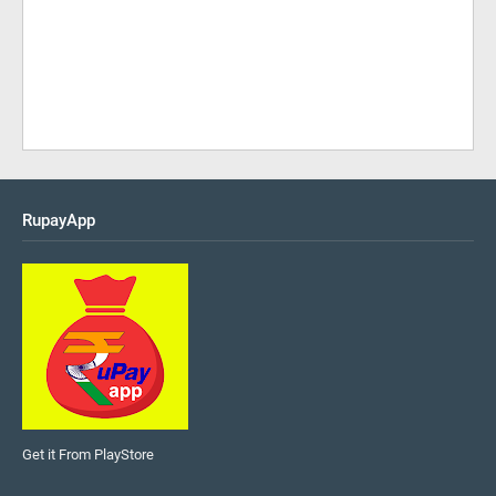
RupayApp
Get it From PlayStore